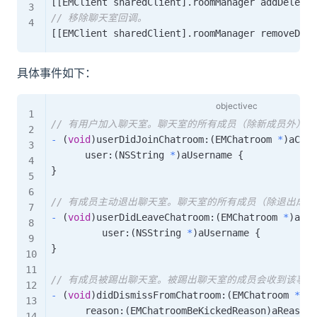
[
[
EMClient sharedClient
]
.
roomManager addDelegat
// 移除聊天室回调。
[
[
EMClient sharedClient
]
.
roomManager removeDele
具体事件如下：
// 有用户加入聊天室。聊天室的所有成员（除新成员外）
-
(
void
)
userDidJoinChatroom
:
(
EMChatroom 
*
)
aChat
      user
:
(
NSString 
*
)
aUsername 
{
}
// 有成员主动退出聊天室。聊天室的所有成员（除退出成
-
(
void
)
userDidLeaveChatroom
:
(
EMChatroom 
*
)
aCha
         user
:
(
NSString 
*
)
aUsername 
{
}
// 有成员被踢出聊天室。被踢出聊天室的成员会收到该事件
-
(
void
)
didDismissFromChatroom
:
(
EMChatroom 
*
)
aC
      reason
:
(
EMChatroomBeKickedReason
)
aReason 