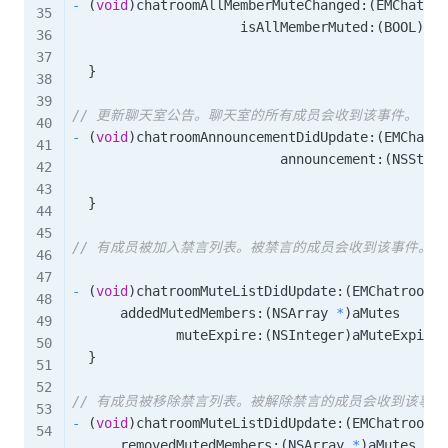
-
(
void
)
chatroomAllMemberMuteChanged
:
(
EMChatroo
                     isAllMemberMuted
:
(
BOOL
)
aMu
}
// 更新聊天室公告。聊天室的所有成员会收到该事件。
-
(
void
)
chatroomAnnouncementDidUpdate
:
(
EMChatro
                          announcement
:
(
NSStrin
}
// 有成员被加入禁言列表。被禁言的成员会收到该事件。
-
(
void
)
chatroomMuteListDidUpdate
:
(
EMChatroom 
*
      addedMutedMembers
:
(
NSArray 
*
)
aMutes

             muteExpire
:
(
NSInteger
)
aMuteExpire 
}
// 有成员被移除禁言列表。被解除禁言的成员会收到该事件
-
(
void
)
chatroomMuteListDidUpdate
:
(
EMChatroom 
*
      removedMutedMembers
:
(
NSArray 
*
)
aMutes 
{