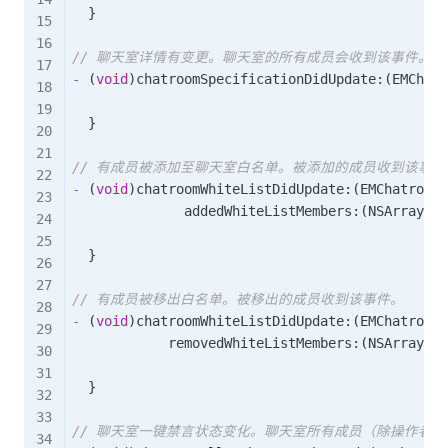
}
// 聊天室详情有变更。聊天室的所有成员会收到该事件。
-
(
void
)
chatroomSpecificationDidUpdate
:
(
EMChatr
}
// 有成员被添加至聊天室白名单。被添加的成员收到该事件
-
(
void
)
chatroomWhiteListDidUpdate
:
(
EMChatroom 
              addedWhiteListMembers
:
(
NSArray
<
NS
}
// 有成员被移出白名单。被移出的成员收到该事件。
-
(
void
)
chatroomWhiteListDidUpdate
:
(
EMChatroom 
            removedWhiteListMembers
:
(
NSArray
<
NS
}
// 聊天室一键禁言状态变化。聊天室所有成员（除操作者