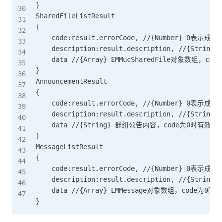
}

SharedFileListResult

{

    code:result.errorCode, //{Number} 0表示
    description:result.description, //{St
    data //{Array} EMMucSharedFile对象数组，cod
}

AnnouncementResult

{

    code:result.errorCode, //{Number} 0表示
    description:result.description, //{St
    data //{String} 群组公告内容，code为0时有效

}

MessageListResult

{

    code:result.errorCode, //{Number} 0表示
    description:result.description, //{St
    data //{Array} EMMessage对象数组，code为0时有