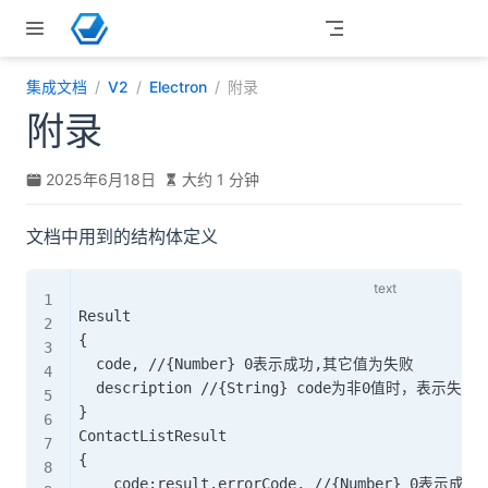
跳至主要內容
集成文档
V2
Electron
附录
附录
2025年6月18日
大约 1 分钟
文档中用到的结构体定义
Result

{

  code, //{Number} 0表示成功,其它值为失败

  description //{String} code为非0值时，表示失败原
}

ContactListResult

{

    code:result.errorCode, //{Number} 0表示