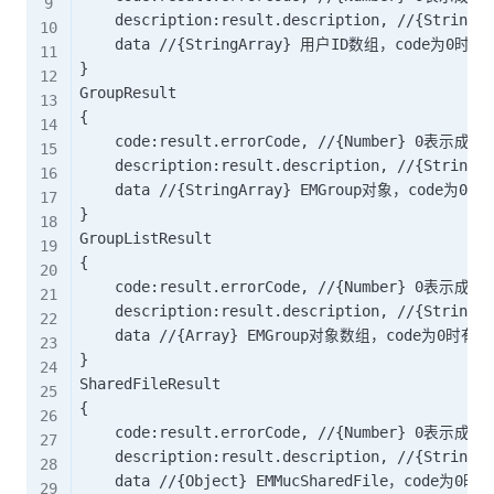
    description:result.description, //{St
    data //{StringArray} 用户ID数组，code为0时有效，
}

GroupResult

{

    code:result.errorCode, //{Number} 0表示
    description:result.description, //{St
    data //{StringArray} EMGroup对象，code为0时
}

GroupListResult

{

    code:result.errorCode, //{Number} 0表示
    description:result.description, //{St
    data //{Array} EMGroup对象数组，code为0时有效

}

SharedFileResult

{

    code:result.errorCode, //{Number} 0表示
    description:result.description, //{St
    data //{Object} EMMucSharedFile，code为0时有